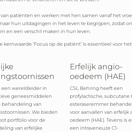
n van patiënten en werken met hen samen vanaf het vroe
aar hun uitdagingen in het leven te begrijpen, zodat on
 hen en een verschil maken in hun leven.
kernwaarde ‘Focus op de patiënt’ is essentieel voor he
ijke
Erfelijk angio-
lingstoornissen
oedeem (HAE)
 een wereldleider in
CSL Behring heeft een
tieve geneesmiddelen
profylactische, subcutane 
e behandeling van
esteraseremmer behandel
gsstoornissen. We bieden
voor aanvallen van erfelijk 
ot portfolio voor de
oedeem (HAE). Tevens is e
ling van erfelijke
een intraveneuze C1-