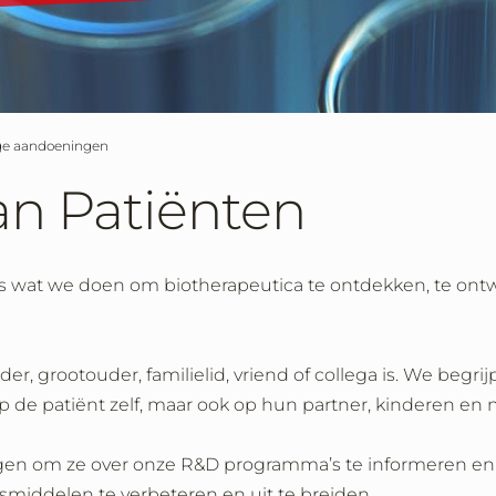
ige aandoeningen
an Patiënten
lles wat we doen om biotherapeutica te ontdekken, te ont
r, grootouder, familielid, vriend of collega is. We begr
 de patiënt zelf, maar ook op hun partner, kinderen en
en om ze over onze R&D programma’s te informeren en
smiddelen te verbeteren en uit te breiden.