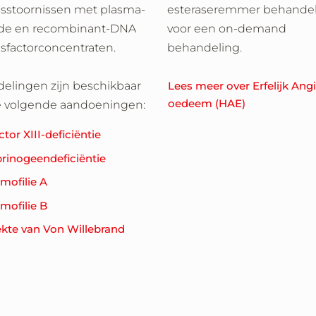
ngsstoornissen met plasma-
esteraseremmer behandel
ide en recombinant-DNA
voor een on-demand
gsfactorconcentraten.
behandeling.
elingen zijn beschikbaar
Lees meer over Erfelijk Ang
oedeem (HAE)
e volgende aandoeningen:
ctor XIII-deficiëntie
brinogeendeficiëntie
mofilie A
mofilie B
ekte van Von Willebrand