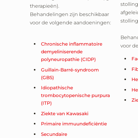
stolli
therapieën).
afgele
Behandelingen zijn beschikbaar
stollin
voor de volgende aandoeningen:
Behand
Chronische inflammatoire
voor d
demyeliniserende
Fa
polyneuropathie (CIDP)
Fi
Guillain-Barré-syndroom
(GBS)
He
Idiopathische
He
trombocytopenische purpura
Zi
(ITP)
Ziekte van Kawasaki
Primaire immuundeficiëntie
Secundaire