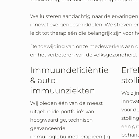
We luisteren aandachtig naar de ervaringe
innovatieve geneesmiddelen. We streven ern
leidt tot therapieën die belangrijk zijn voor
De toewijding van onze medewerkers aan de 
en het verbeteren van de volksgezondheid.
Immuundeficiëntie
Erfel
& auto-
stol
immuunziekten
We zijn
innova
Wij bieden één van de meest
voor d
uitgebreide portfolio’s van
stollin
hoogwaardige, technisch
een gro
geavanceerde
behande
immunoglobulinetherapieën (Ig-