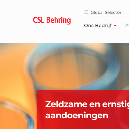
Naar
hoofdcontent
Global Selector
gaan
Ons Bedrijf
P
Zeldzame en ernsti
aandoeningen