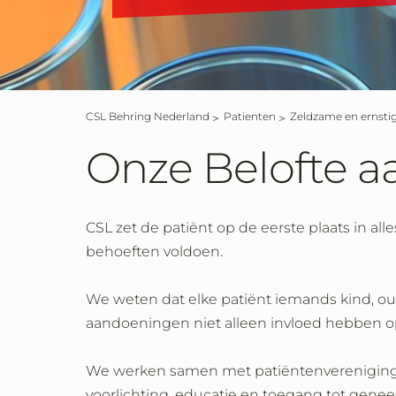
CSL Behring Nederland
Patienten
Zeldzame en ernst
Onze Belofte a
CSL zet de patiënt op de eerste plaats in a
behoeften voldoen.
We weten dat elke patiënt iemands kind, oude
aandoeningen niet alleen invloed hebben op
We werken samen met patiëntenvereniging
voorlichting, educatie en toegang tot genee